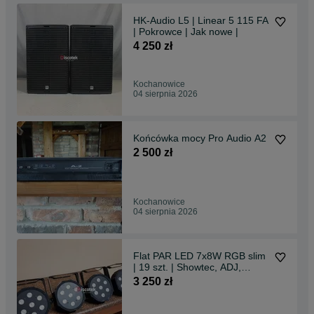
HK-Audio L5 | Linear 5 115 FA
| Pokrowce | Jak nowe |
4 250 zł
Kochanowice
04 sierpnia 2026
Końcówka mocy Pro Audio A2
2 500 zł
Kochanowice
04 sierpnia 2026
Flat PAR LED 7x8W RGB slim
| 19 szt. | Showtec, ADJ,
Chauvet
3 250 zł