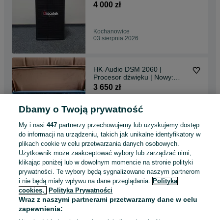
nowy | Aktywny |
4 000 zł
Kochanowice
03 sierpnia 2026
HK-Audio DSM 2060 |
Procesor dźwięku | Nowy:
6150 zł | DBX, Xilica
3 650 zł
Dbamy o Twoją prywatność
Kochanowice
03 sierpnia 2026
My i nasi
447
partnerzy przechowujemy lub uzyskujemy dostęp
do informacji na urządzeniu, takich jak unikalne identyfikatory w
plikach cookie w celu przetwarzania danych osobowych.
Dynacord PowerSub 112 |
Użytkownik może zaakceptować wybory lub zarządzać nimi,
PS112 | Aktywne | Pokrowce |
klikając poniżej lub w dowolnym momencie na stronie polityki
3 750 zł
prywatności. Te wybory będą sygnalizowane naszym partnerom
i nie będą miały wpływu na dane przeglądania.
Polityka
cookies,
Polityka Prywatności
Kochanowice
Wraz z naszymi partnerami przetwarzamy dane w celu
03 sierpnia 2026
zapewnienia: