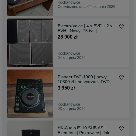
Kochanowice
Odświeżono dnia 04 sierpnia 2026
Electro-Voice | 4 x EVF + 2 x
EVH | Nowy: 75 tys |
28 900 zł
Kochanowice
04 sierpnia 2026
Pioneer DVJ-1000 | nowy:
10300 zł | odtwarzacz DVD,
CD | Denon, CDJ
3 950 zł
Kochanowice
03 sierpnia 2026
HK-Audio E110 SUB AS |
Elements | Pokrowiec | Jak