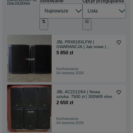
ZNALEŹLIŚMY 92
Sortowanie
Opcje przeglądania
OGŁOSZENIA
JBL PRX818XLFW |
GWARANCJA | Jak nowe |
Pokrowce |
5 850 zł
Kochanowice
04 sierpnia 2026
JBL AC2212/64 | Nowa
sztuka: 7500 zł | 300W/8 ohm
2 650 zł
Kochanowice
04 sierpnia 2026