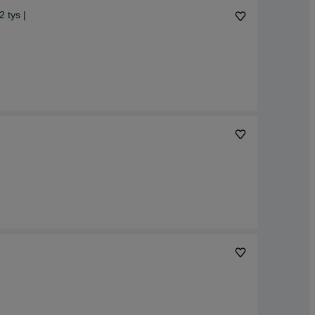
 tys |
|