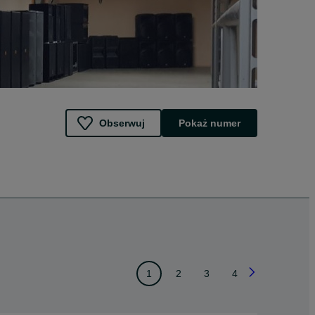
Obserwuj
Pokaż numer
1
2
3
4