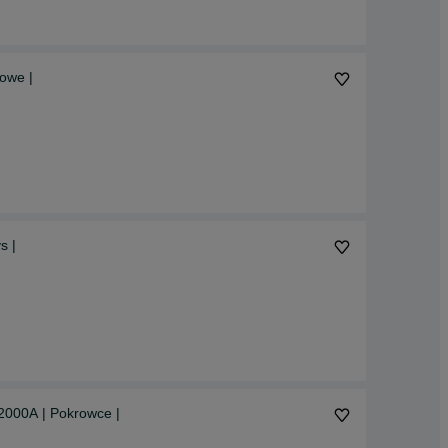
owe |
s |
2000A | Pokrowce |