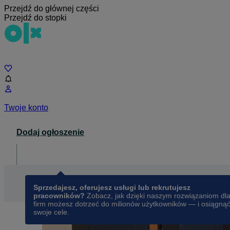
Przejdź do głównej części
Przejdź do stopki
Czat
Twoje konto
Dodaj ogłoszenie
Dla biznesu
opens in a new tab
Sprzedajesz, oferujesz usługi lub rekrutujesz
pracowników?
Zobacz, jak dzięki naszym rozwiązaniom dl
firm możesz dotrzeć do milionów użytkowników — i osiągną
swoje cele.