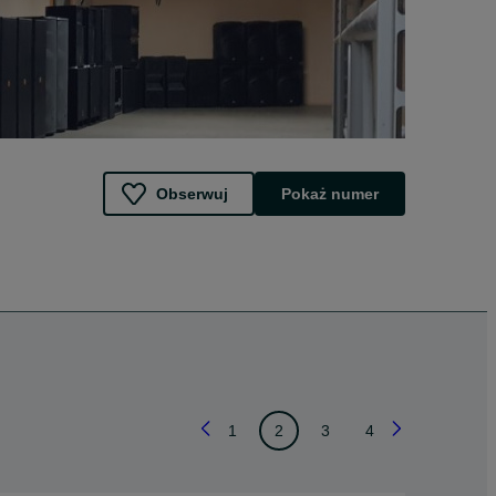
Obserwuj
Pokaż numer
1
2
3
4