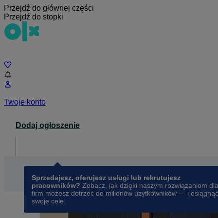
Przejdź do głównej części
Przejdź do stopki
Czat
Twoje konto
Dodaj ogłoszenie
Dla biznesu
opens in a new tab
Sprzedajesz, oferujesz usługi lub rekrutujesz
pracowników?
Zobacz, jak dzięki naszym rozwiązaniom dl
firm możesz dotrzeć do milionów użytkowników — i osiągną
swoje cele.